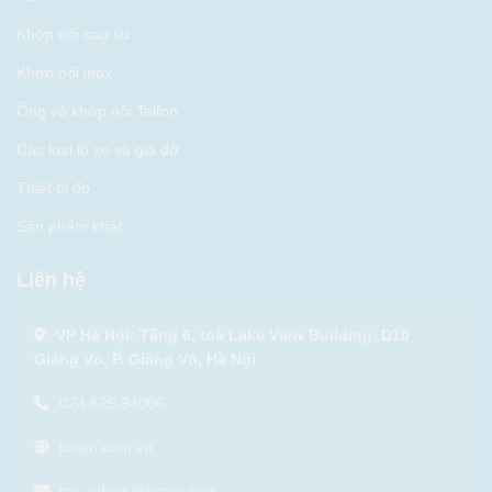
Khớp nối cao su
Khớp nối inox
Ống và khớp nối Telfon
Các loại lò xo và giá đỡ
Thiết bị đo
Sản phẩm khác
Liên hệ
VP Hà Nội: Tầng 6, toà Lake View Building, D10
Giảng Võ, P. Giảng Võ, Hà Nội
024.625.94006
tozen.com.vn
tcv_admin@tozen.com