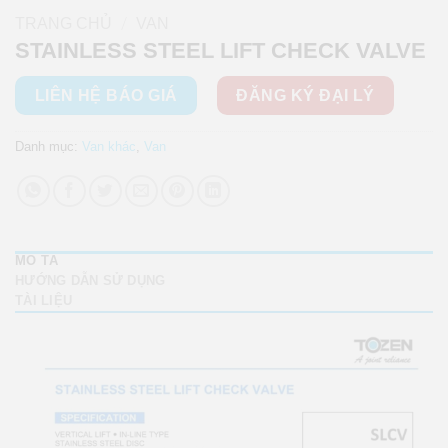
/
TRANG CHỦ
VAN
STAINLESS STEEL LIFT CHECK VALVE
LIÊN HỆ BÁO GIÁ
ĐĂNG KÝ ĐẠI LÝ
Danh mục:
Van khác
,
Van
MÔ TẢ
HƯỚNG DẪN SỬ DỤNG
TÀI LIỆU