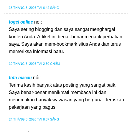
18 THÁNG 3, 2026 TẠI 6:42 SÁNG
togel online
nói:
Saya sering blogging dan saya sangat menghargai
konten Anda. Artikel ini benar-benar menarik perhatian
saya. Saya akan mem-bookmark situs Anda dan terus
memeriksa informasi baru.
19 THÁNG 3, 2026 TẠI 2:30 CHIỀU
toto macau
nói:
Terima kasih banyak atas posting yang sangat baik.
Saya benar-benar menikmati membaca ini dan
menemukan banyak wawasan yang berguna. Teruskan
pekerjaan yang bagus!
24 THÁNG 3, 2026 TẠI 8:37 SÁNG