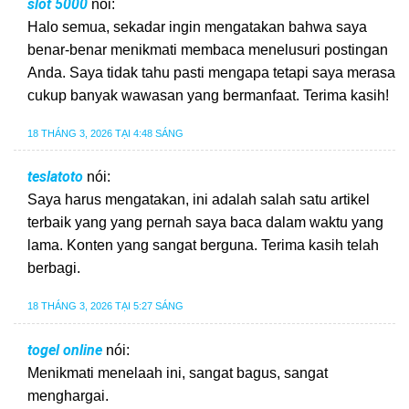
slot 5000
nói:
Halo semua, sekadar ingin mengatakan bahwa saya
benar-benar menikmati membaca menelusuri postingan
Anda. Saya tidak tahu pasti mengapa tetapi saya merasa
cukup banyak wawasan yang bermanfaat. Terima kasih!
18 THÁNG 3, 2026 TẠI 4:48 SÁNG
teslatoto
nói:
Saya harus mengatakan, ini adalah salah satu artikel
terbaik yang yang pernah saya baca dalam waktu yang
lama. Konten yang sangat berguna. Terima kasih telah
berbagi.
18 THÁNG 3, 2026 TẠI 5:27 SÁNG
togel online
nói:
Menikmati menelaah ini, sangat bagus, sangat
menghargai.