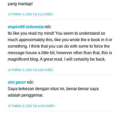
yang mantap!
14 THÁNG 3, 2026 TẠI 4:12 CHIỀU
empire88 indonesia
nói:
Its like you read my mind! You seem to understand so
much approximately this, like you wrote the e book in it or
something. I think that you can do with some to force the
message house a little bit, however other than that, this is
magnificent blog. A great read. I will certainly be back.
15 THÁNG 3, 2026 TẠI 6:08 CHIỀU
slot gacor
nói:
Saya terkesan dengan situs ini, benar-benar saya
adalah penggemar.
15 THÁNG 3, 2026 TẠI 10:09 CHIỀU