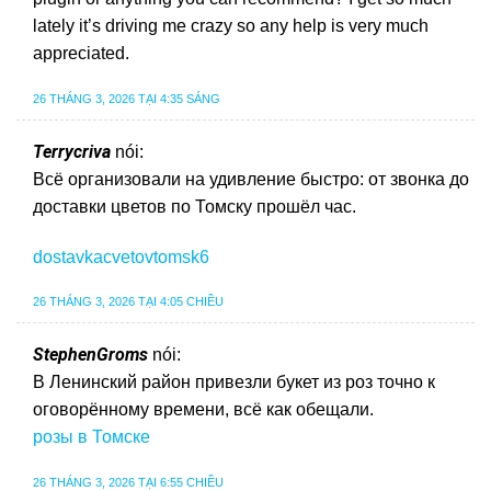
lately it’s driving me crazy so any help is very much
appreciated.
26 THÁNG 3, 2026 TẠI 4:35 SÁNG
Terrycriva
nói:
Всё организовали на удивление быстро: от звонка до
доставки цветов по Томску прошёл час.
dostavkacvetovtomsk6
26 THÁNG 3, 2026 TẠI 4:05 CHIỀU
StephenGroms
nói:
В Ленинский район привезли букет из роз точно к
оговорённому времени, всё как обещали.
розы в Томске
26 THÁNG 3, 2026 TẠI 6:55 CHIỀU