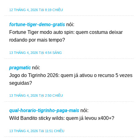
12 THÁNG 4, 2026 TẠI 8:19 CHIỀU
fortune-tiger-demo-gratis
nói:
Fortune Tiger modo auto spin: quem costuma deixar
rodando por mais tempo?
13 THÁNG 4, 2026 TẠI 4:54 SÁNG
pragmatic
nói:
Jogo do Tigrinho 2026: quem já ativou o recurso 5 vezes
seguidas?
13 THÁNG 4, 2026 TẠI 2:50 CHIỀU
qual-horario-tigrinho-paga-mais
nói:
Wild Bandito sticky wilds: quem já levou x400+?
13 THÁNG 4, 2026 TẠI 11:51 CHIỀU