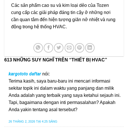
Các sản phẩm cao su và kim loại dẻo của Tozen
cung cấp các giải pháp đáng tin cậy ở những nơi
cần quan tâm đến hiện tượng giãn nở nhiệt và rung
động trong hệ thống HVAC.
613 NHỮNG SUY NGHĨ TRÊN “
THIẾT BỊ HVAC
”
kargototo daftar
nói:
Terima kasih, saya baru-baru ini mencari informasi
sekitar topik ini dalam waktu yang panjang dan milik
Anda adalah yang terbaik yang saya ketahui sejauh ini.
Tapi, bagaimana dengan inti permasalahan? Apakah
Anda yakin tentang asal tersebut?
26 THÁNG 2, 2026 TẠI 4:25 SÁNG