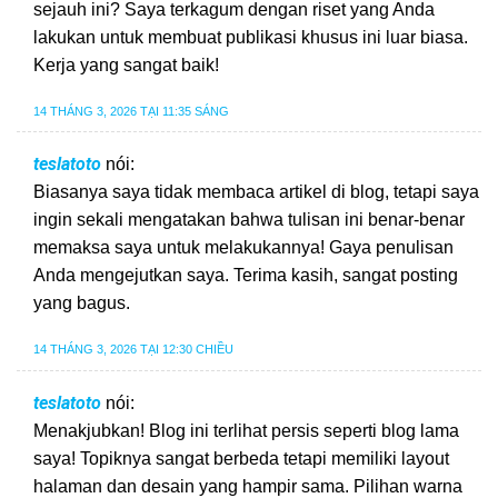
sejauh ini? Saya terkagum dengan riset yang Anda
lakukan untuk membuat publikasi khusus ini luar biasa.
Kerja yang sangat baik!
14 THÁNG 3, 2026 TẠI 11:35 SÁNG
teslatoto
nói:
Biasanya saya tidak membaca artikel di blog, tetapi saya
ingin sekali mengatakan bahwa tulisan ini benar-benar
memaksa saya untuk melakukannya! Gaya penulisan
Anda mengejutkan saya. Terima kasih, sangat posting
yang bagus.
14 THÁNG 3, 2026 TẠI 12:30 CHIỀU
teslatoto
nói:
Menakjubkan! Blog ini terlihat persis seperti blog lama
saya! Topiknya sangat berbeda tetapi memiliki layout
halaman dan desain yang hampir sama. Pilihan warna