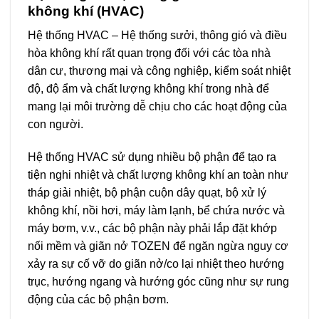
không khí (HVAC)
Hệ thống HVAC – Hệ thống sưởi, thông gió và điều
hòa không khí rất quan trọng đối với các tòa nhà
dân cư, thương mại và công nghiệp, kiểm soát nhiệt
độ, độ ẩm và chất lượng không khí trong nhà để
mang lại môi trường dễ chịu cho các hoạt động của
con người.
Hệ thống HVAC sử dụng nhiều bộ phận để tạo ra
tiện nghi nhiệt và chất lượng không khí an toàn như
tháp giải nhiệt, bộ phận cuộn dây quạt, bộ xử lý
không khí, nồi hơi, máy làm lạnh, bể chứa nước và
máy bơm, v.v., các bộ phận này phải lắp đặt khớp
nối mềm và giãn nở TOZEN để ngăn ngừa nguy cơ
xảy ra sự cố vỡ do giãn nở/co lại nhiệt theo hướng
trục, hướng ngang và hướng góc cũng như sự rung
động của các bộ phận bơm.