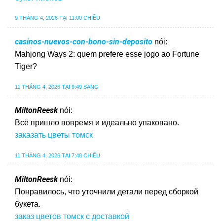
9 THÁNG 4, 2026 TẠI 11:00 CHIỀU
casinos-nuevos-con-bono-sin-deposito
nói:
Mahjong Ways 2: quem prefere esse jogo ao Fortune
Tiger?
11 THÁNG 4, 2026 TẠI 9:49 SÁNG
MiltonReesk
nói:
Всё пришло вовремя и идеально упаковано.
заказать цветы томск
11 THÁNG 4, 2026 TẠI 7:48 CHIỀU
MiltonReesk
nói:
Понравилось, что уточнили детали перед сборкой
букета.
заказ цветов томск с доставкой