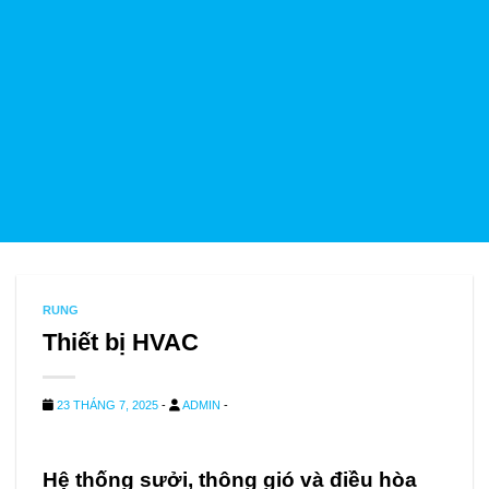
RUNG
Thiết bị HVAC
23 THÁNG 7, 2025
-
ADMIN
-
Hệ thống sưởi, thông gió và điều hòa