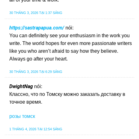
30 THÁNG 3, 2026 TẠI 1:37 SÁNG
https://sastrapapua.com/
nói:
You can definitely see your enthusiasm in the work you
write. The world hopes for even more passionate writers
like you who aren’t afraid to say how they believe.
Always go after your heart.
30 THÁNG 3, 2026 TẠI 6:29 SÁNG
DwightNag
nói:
Классно, что по Томску можно заказать доставку в
точное время.
розы томск
1 THÁNG 4, 2026 TẠI 12:54 SÁNG