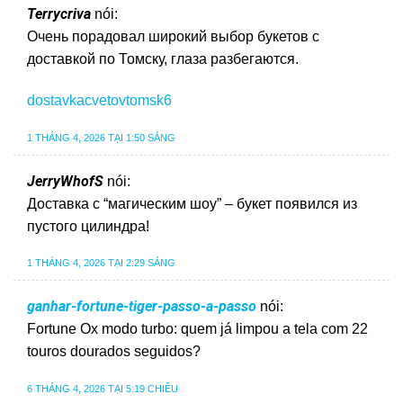
Terrycriva
nói:
Очень порадовал широкий выбор букетов с
доставкой по Томску, глаза разбегаются.
dostavkacvetovtomsk6
1 THÁNG 4, 2026 TẠI 1:50 SÁNG
JerryWhofS
nói:
Доставка с “магическим шоу” – букет появился из
пустого цилиндра!
1 THÁNG 4, 2026 TẠI 2:29 SÁNG
ganhar-fortune-tiger-passo-a-passo
nói:
Fortune Ox modo turbo: quem já limpou a tela com 22
touros dourados seguidos?
6 THÁNG 4, 2026 TẠI 5:19 CHIỀU