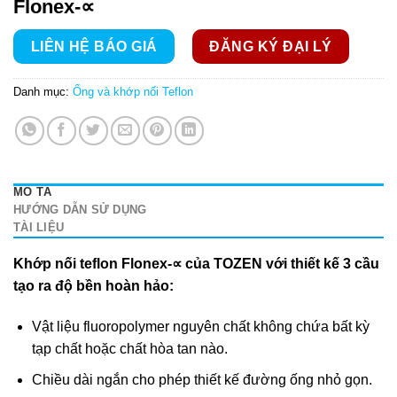
Flonex-∝
LIÊN HỆ BÁO GIÁ
ĐĂNG KÝ ĐẠI LÝ
Danh mục:
Ống và khớp nối Teflon
MÔ TẢ
HƯỚNG DẪN SỬ DỤNG
TÀI LIỆU
Khớp nối teflon Flonex-∝ của TOZEN với thiết kế 3 cầu
tạo ra độ bền hoàn hảo:
Vật liệu fluoropolymer nguyên chất không chứa bất kỳ
tạp chất hoặc chất hòa tan nào.
Chiều dài ngắn cho phép thiết kế đường ống nhỏ gọn.