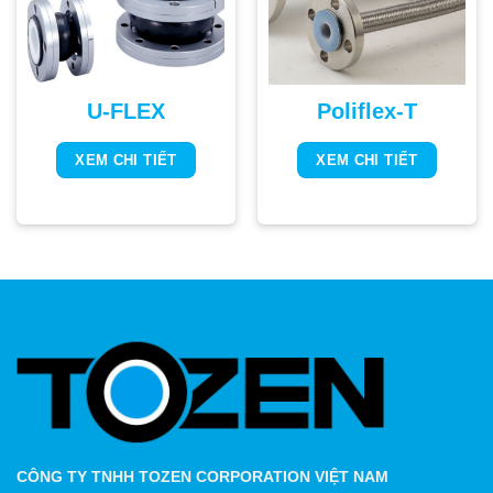
U-FLEX
Poliflex-T
XEM CHI TIẾT
XEM CHI TIẾT
CÔNG TY TNHH TOZEN CORPORATION VIỆT NAM