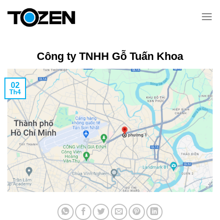
Chuyển
đến
nội
dung
Công ty TNHH Gỗ Tuấn Khoa
02
Th4