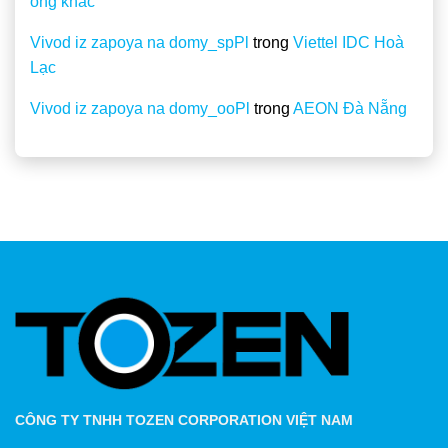
ống khác
Vivod iz zapoya na domy_spPl
trong
Viettel IDC Hoà
Lạc
Vivod iz zapoya na domy_ooPl
trong
AEON Đà Nẵng
CÔNG TY TNHH TOZEN CORPORATION VIỆT NAM