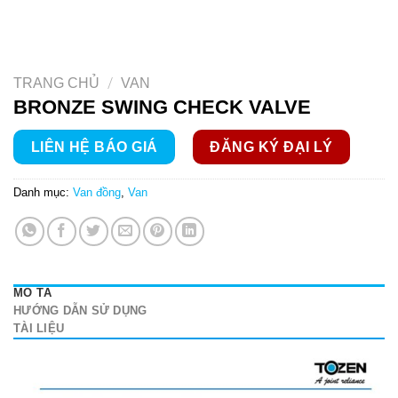
/
TRANG CHỦ
VAN
BRONZE SWING CHECK VALVE
LIÊN HỆ BÁO GIÁ
ĐĂNG KÝ ĐẠI LÝ
Danh mục:
Van đồng
,
Van
MÔ TẢ
HƯỚNG DẪN SỬ DỤNG
TÀI LIỆU