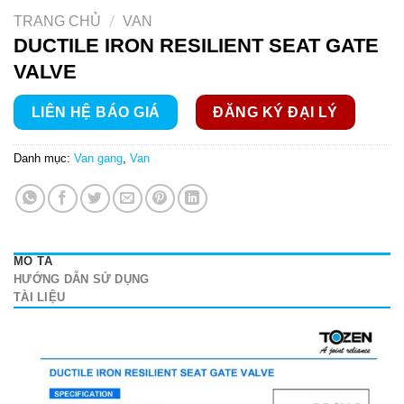
/
TRANG CHỦ
VAN
DUCTILE IRON RESILIENT SEAT GATE
VALVE
LIÊN HỆ BÁO GIÁ
ĐĂNG KÝ ĐẠI LÝ
Danh mục:
Van gang
,
Van
MÔ TẢ
HƯỚNG DẪN SỬ DỤNG
TÀI LIỆU