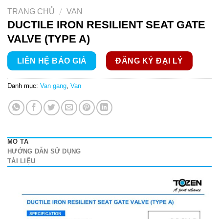
/
TRANG CHỦ
VAN
DUCTILE IRON RESILIENT SEAT GATE
VALVE (TYPE A)
LIÊN HỆ BÁO GIÁ
ĐĂNG KÝ ĐẠI LÝ
Danh mục:
Van gang
,
Van
MÔ TẢ
HƯỚNG DẪN SỬ DỤNG
TÀI LIỆU