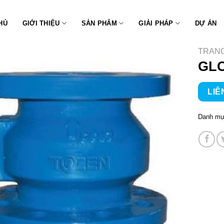
HỦ
GIỚI THIỆU
SẢN PHẨM
GIẢI PHÁP
DỰ ÁN
TRAN
GLO
LIÊ
Danh mụ