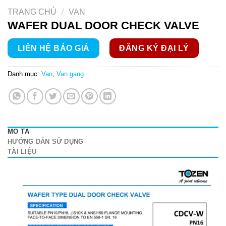
/
TRANG CHỦ
VAN
WAFER DUAL DOOR CHECK VALVE
LIÊN HỆ BÁO GIÁ
ĐĂNG KÝ ĐẠI LÝ
Danh mục:
Van
,
Van gang
MÔ TẢ
HƯỚNG DẪN SỬ DỤNG
TÀI LIỆU