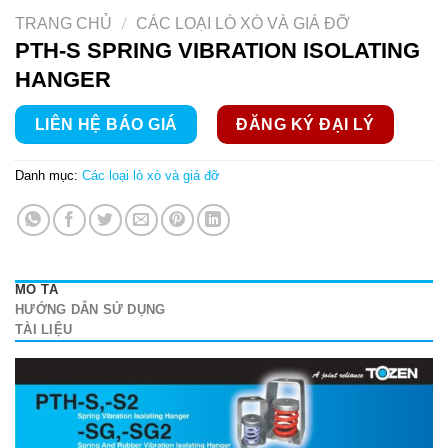
/
TRANG CHỦ
CÁC LOẠI LÒ XÒ VÀ GIÁ ĐỠ
PTH-S SPRING VIBRATION ISOLATING
HANGER
LIÊN HỆ BÁO GIÁ
ĐĂNG KÝ ĐẠI LÝ
Danh mục:
Các loại lò xò và giá đỡ
MÔ TẢ
HƯỚNG DẪN SỬ DỤNG
TÀI LIỆU