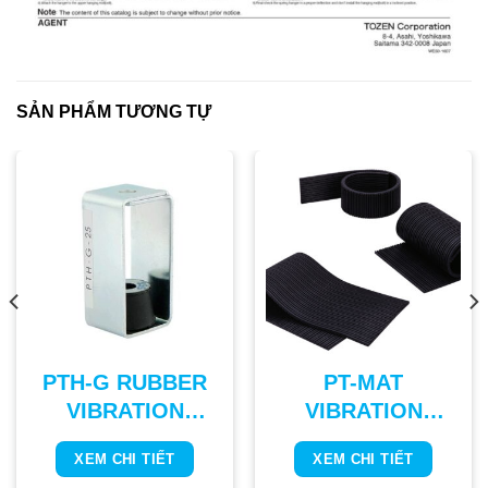
SẢN PHẨM TƯƠNG TỰ
PTH-G RUBBER
PT-MAT
VIBRATION
VIBRATION
ISOLATING
ISOLATING
XEM CHI TIẾT
XEM CHI TIẾT
HANGER
RUBBER PAD