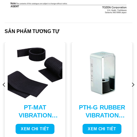
SẢN PHẨM TƯƠNG TỰ
PT-MAT
PTH-G RUBBER
VIBRATION
VIBRATION
ISOLATING
ISOLATING
XEM CHI TIẾT
XEM CHI TIẾT
RUBBER PAD
HANGER