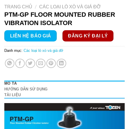
/
TRANG CHỦ
CÁC LOẠI LÒ XÒ VÀ GIÁ ĐỠ
PTM-GP FLOOR MOUNTED RUBBER
VIBRATION ISOLATOR
LIÊN HỆ BÁO GIÁ
ĐĂNG KÝ ĐẠI LÝ
Danh mục:
Các loại lò xò và giá đỡ
MÔ TẢ
HƯỚNG DẪN SỬ DỤNG
TÀI LIỆU