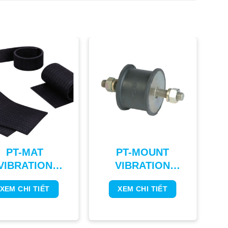
PT-MAT
PT-MOUNT
VIBRATION
VIBRATION
ISOLATING
ISOLATING
XEM CHI TIẾT
XEM CHI TIẾT
UBBER PAD
RUBBER