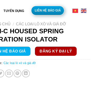
LIÊN HỆ BÁO GIÁ
TUYỂN DỤNG
/
G CHỦ
CÁC LOẠI LÒ XÒ VÀ GIÁ ĐỠ
-C HOUSED SPRING
RATION ISOLATOR
N HỆ BÁO GIÁ
ĐĂNG KÝ ĐẠI LÝ
c:
Các loại lò xò và giá đỡ