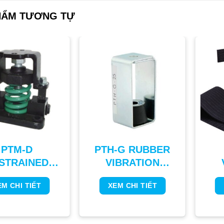
HẨM TƯƠNG TỰ
PTM-D
PTH-G RUBBER
STRAINED
VIBRATION
SPRING
ISOLATING
EM CHI TIẾT
XEM CHI TIẾT
IBRATION
HANGER
R
SOLATOR