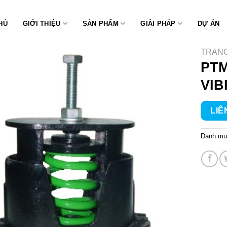
HỦ
GIỚI THIỆU
SẢN PHẨM
GIẢI PHÁP
DỰ ÁN
TRAN
PTM
VIB
LIÊ
Danh mụ